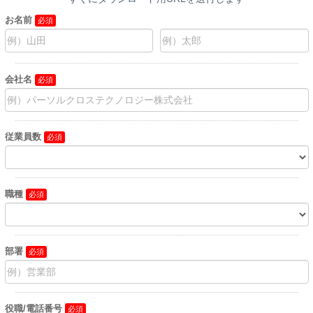
お名前
会社名
従業員数
職種
部署
役職/電話番号